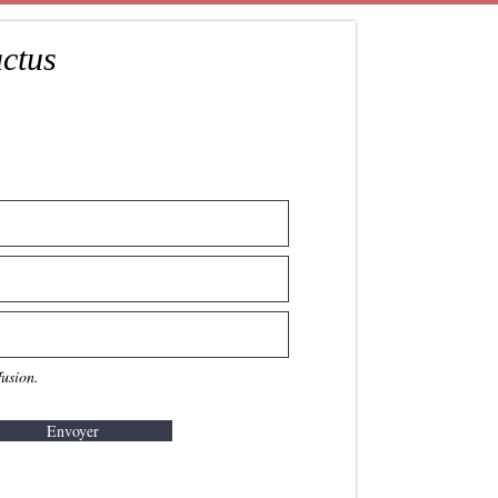
actus
fusion.
Envoyer