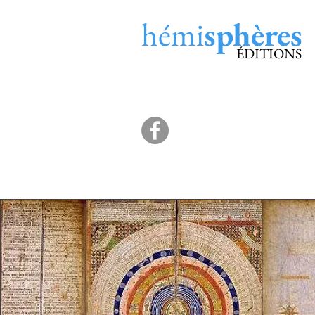
hémi
sphères
ÉDITIONS