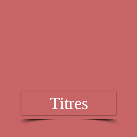
nthropologie
Diplomatie, politique intl
istoire
Mers & Empires
atrimoine
Le passé colonial
Voix de femmes
Titres