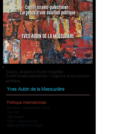
Gaza, analyse d'une tragédie
Conflit israélo-palestinien : l'urgence d'une solution
politique
Yves Aubin de la Messuzière
Politique internationale
parution : septembre 2024
16 x 24
188 pages
18 € + frais d'envoi
ISBN
9782377012022