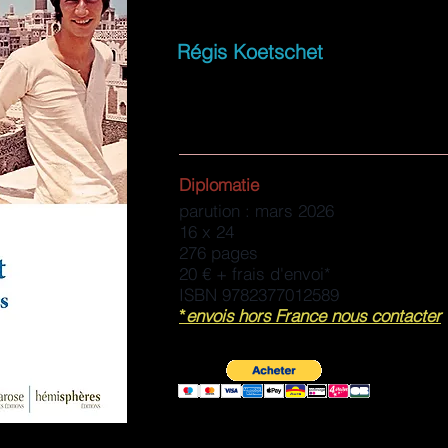
Régis Koetschet
Diplomatie
parution : mars 2026
16 x 24
276 pages
20 € + frais d'envoi*
ISBN 9782377012589
*
envois hors France nous contacter