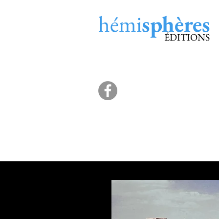
hémi
sphères
ÉDITIONS