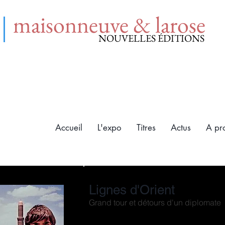
maisonneuve & larose
NOUVELLES ÉDITIONS
Accueil
L'expo
Titres
Actus
A pr
Lignes d'Orient
Grand tour et détours d'un diplomate