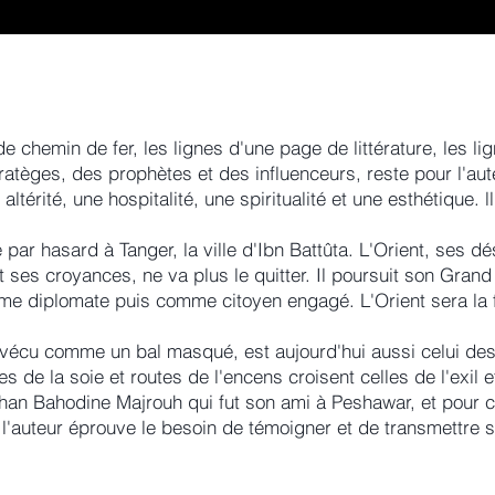
e chemin de fer, les lignes d'une page de littérature, les li
tratèges, des prophètes et des influenceurs, reste pour l'aut
térité, une hospitalité, une spiritualité et une esthétique. ll
r hasard à Tanger, la ville d'Ibn Battûta. L'Orient, ses dé
t ses croyances, ne va plus le quitter. Il poursuit son Grand 
me diplomate puis comme citoyen engagé. L'Orient sera la 
 vécu comme un bal masqué, est aujourd'hui aussi celui des
s de la soie et routes de l'encens croisent celles de l'exil
ghan Bahodine Majrouh qui fut son ami à Peshawar, et pour c
 l'auteur éprouve le besoin de témoigner et de transmettre s