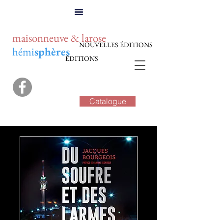
maisonneuve & larose
NOUVELLES ÉDITIONS
hémi
sphères
ÉDITIONS
Catalogue