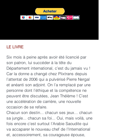
LE LIVRE
Six mois à peine après avoir été licencié par
son patron, lui succéder à la tête du
Département international, c’est du jamais vu !
Car la donne a changé chez Plixtrans depuis
l’attentat de 2006 qui a pulvérisé Pierre Nergal
et anéanti son adjoint. On l’a remplacé par une
personne dont l’éthique et la compétence ne
peuvent être discutées, Jean Thélème ! C’est
une accélération de carrière, une nouvelle
occasion de se refaire.
Chacun son destin... chacun ses jeux... chacun
sa jungle... chacun sa foi... Oui, mais voilà, une
fois encore c’est surtout l’Arabie Saoudite qui
va accaparer le nouveau chef de l’International
et, accessoirement, sa courageuse épouse,