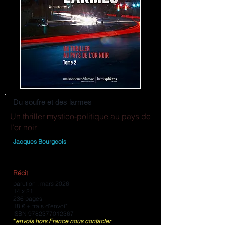
Du soufre et des larmes
Un thriller mystico-politique au pays de
l’or noir
Jacques Bourgeois
Récit
parution : mars 2026
14 x 21
236 pages
18 € + frais d'envoi*
ISBN
9782377012367
*
envois hors France nous contacter