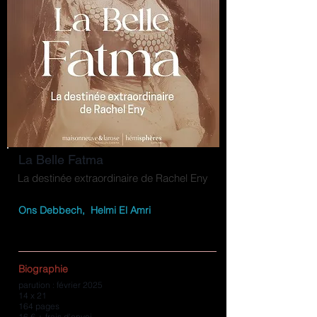
La Belle Fatma
La destinée extraordinaire de Rachel Eny
Ons Debbech, Helmi El Amri
Biographie
parution : février 2025
14 x 21
164 pages
16 € + frais d'envoi