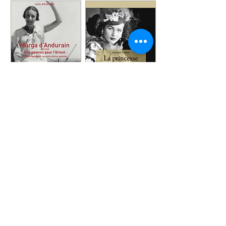
Hémisphères Editions
3, quai de la Tournelle
75005 Paris
hemispheres.editions@free.fr