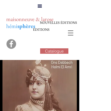
maisonneuve & larose
NOUVELLES ÉDITIONS
hémi
sphères
ÉDITIONS
Catalogue