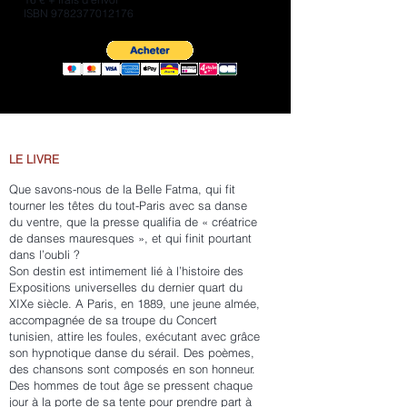
ISBN
9782377012176
LE LIVRE
Que savons-nous de la Belle Fatma, qui fit
tourner les têtes du tout-Paris avec sa danse
du ventre, que la presse qualifia de « créatrice
de danses mauresques », et qui finit pourtant
dans l’oubli ?
Son destin est intimement lié à l’histoire des
Expositions universelles du dernier quart du
XIXe siècle. A Paris, en 1889, une jeune almée,
accompagnée de sa troupe du Concert
tunisien, attire les foules, exécutant avec grâce
son hypnotique danse du sérail. Des poèmes,
des chansons sont composés en son honneur.
Des hommes de tout âge se pressent chaque
jour à la porte de sa tente pour prendre part à