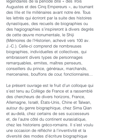
légendaires de la période dite « des Trois
Augustes et des Cinq Empereurs », au tournant
des IIIe et IIe millénaires avant notre ère. Tous
les lettrés qui écriront par la suite des histoires
dynastiques, des recueils de biographies ou
des hagiographies s’inspireront à divers degrés
de cette œuvre monumentale, le Shiji
(Mémoires de l’Historien, achevé vers 100 av.
J.-C.). Celle-ci comprend de nombreuses
biographies, individuelles et collectives, qui
embrassent divers types de personnages
remarquables, ermites, maîtres penseurs,
conseillers du prince, généraux, marchands,
mercenaires, bouffons de cour, fonctionnaires...
Le présent ouvrage est le fruit d’un colloque qui
s’est tenu au Collège de France et a rassemblé
des chercheurs de divers horizons, France,
Allemagne, Israël, États-Unis, Chine et Taïwan,
autour du genre biographique, chez Sima Qian
et au-delà, chez certains de ses successeurs
et, de l’autre côté du continent eurasiatique,
chez les historiens gréco-romains. Il s’est voulu
une occasion de réfléchir à l’inventivité et la
diversité des modes d’écriture biographique