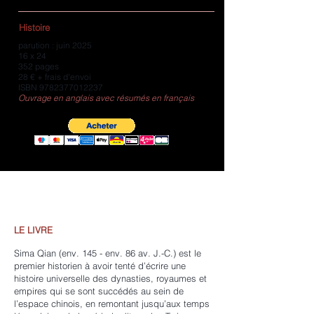
Histoire
parution : juin 2025
16 x 24
352 pages
28 € + frais d'envoi
ISBN
9782377012237
Ouvrage en anglais avec résumés en français
LE LIVRE
Sima Qian (env. 145 - env. 86 av. J.-C.) est le
premier historien à avoir tenté d’écrire une
histoire universelle des dynasties, royaumes et
empires qui se sont succédés au sein de
l’espace chinois, en remontant jusqu’aux temps