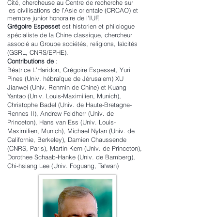
Cité, chercheuse au Centre de recherche sur
les civilisations de l’Asie orientale (CRCAO) et
membre junior honoraire de l'IUF.
Grégoire Espesset
est historien et philologue
spécialiste de la Chine classique, chercheur
associé au Groupe sociétés, religions, laïcités
(GSRL, CNRS/EPHE).
Contributions de
:
Béatrice L’Haridon, Grégoire Espesset, Yuri
Pines (Univ. hébraïque de Jérusalem) XU
Jianwei (Univ. Renmin de Chine) et Kuang
Yantao (Univ. Louis-Maximilien, Munich),
Christophe Badel (Univ. de Haute-Bretagne-
Rennes II), Andrew Feldherr (Univ. de
Princeton), Hans van Ess (Univ. Louis-
Maximilien, Munich), Michael Nylan (Univ. de
Californie, Berkeley), Damien Chaussende
(CNRS, Paris), Martin Kern (Univ. de Princeton),
Dorothee Schaab-Hanke (Univ. de Bamberg),
Chi-hsiang Lee (Univ. Foguang, Taïwan)