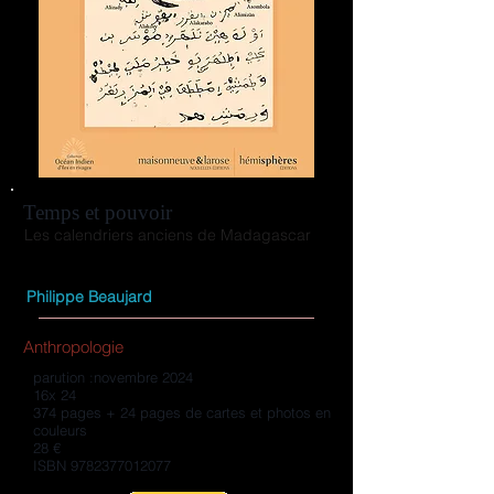
Temps et pouvoir
Les calendriers anciens de Madagascar
Philippe Beaujard
Anthropologie
parution :novembre 2024
16x 24
374 pages + 24 pages de cartes et photos en
couleurs
28 €
ISBN
9782377012077