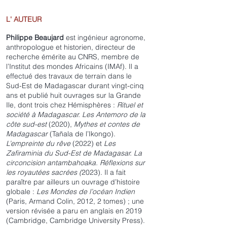
L' AUTEUR
Philippe Beaujard
est ingénieur agronome,
anthropologue et historien, directeur de
recherche émérite au CNRS, membre de
l’Institut des mondes Africains (IMAf). Il a
effectué des travaux de terrain dans le
Sud-Est de Madagascar durant vingt-cinq
ans et publié huit ouvrages sur la Grande
Ile, dont trois chez Hémisphères :
Rituel et
société à Madagascar. Les Antemoro de la
côte sud-est
(2020),
Mythes et contes de
Madagascar
(Tañala de l’Ikongo).
L’empreinte du rêve
(2022) et
Les
Zafiraminia du Sud-Est de Madagasar. La
circoncision antambahoaka. Réflexions sur
les royautées sacrées (
2023). Il a fait
paraître par ailleurs un ouvrage d’histoire
globale :
Les Mondes de l’océan Indien
(Paris, Armand Colin, 2012, 2 tomes) ; une
version révisée a paru en anglais en 2019
(Cambridge, Cambridge University Press).