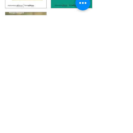
Océan
Indien
Hémisphères Editions
3, quai de la Tournelle
75005 Paris