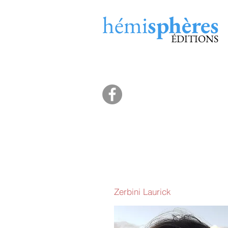
hémi
sphères
ÉDITIONS
Zerbini Laurick