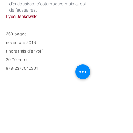
d’antiquaires, d’estampeurs mais aussi
de faussaires.
Lyce Jankowski
360 pages
novembre 2018
( hors frais d'envoi )
30.00 euros
978-2377010301
Hémisphères Editions
3, quai de la Tournelle
75005 Paris
hemispheres.editions@free.fr