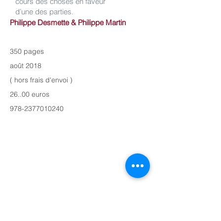
cours des choses en faveur
d’une des parties.
Philippe Desmette & Philippe Martin
350 pages
août 2018
( hors frais d'envoi )
26..00 euros
978-2377010240
Hémisphères Editions
3, quai de la Tournelle
75005 Paris
hemispheres.editions@free.fr