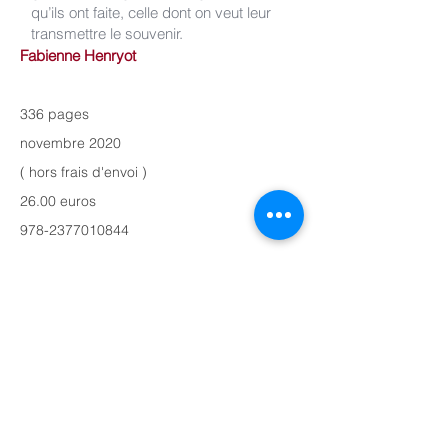
qu’ils ont faite, celle dont on veut leur
transmettre le souvenir.
Fabienne Henryot
336 pages
novembre 2020
( hors frais d'envoi )
26.00 euros
978-2377010844
Hémisphères Editions
3, quai de la Tournelle
75005 Paris
hemispheres.editions@free.fr