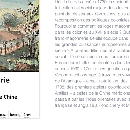
Dès la fin des années 1730, la sociab
fait culturel et social majeur dans les c
point de résister aux révolutions, puis d
recomposition des politiques coloniales
Pourquoi et comment les loges maçonniq
dans les colonies au XVIIIe siècle ? Quel
franc-maçonnerie a-t-elle occupé dans l
les grandes puissances européennes a
siècle ? À quelles difficultés et à quell
sociabilité née au siècle des Lumières 
Europe furent-elles confrontées dans le
années 1930 ? C’est à ces questions q
répondre cet ouvrage, à travers un voy
de l’Atlantique – avec l’installation, dès
1738, des premiers ateliers coloniaux 
Antilles – à celles de la Chine méridiona
passant par les Indes orientales avec 
française et anglaise à Pondichéry et 