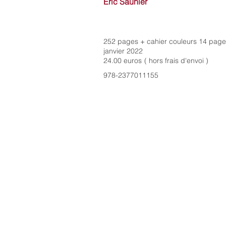
Eric Saunier
252 pages + cahier couleurs 14 pag
janvier 2022
24.00 euros
( hors frais d'envoi )
978-2377011155
Hémisphères Editions
3, quai de la Tournelle
75005 Paris
hemispheres.editions@free.fr