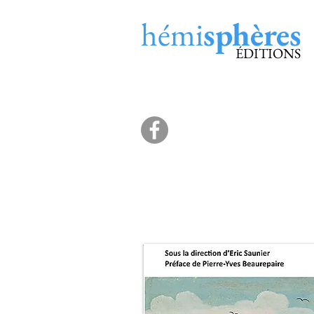
hémi
sphères
ÉDITIONS