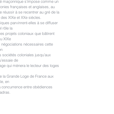
ilité maçonnique s’impose comme un
olonies françaises et anglaises, au
e réussir à se recentrer au gré de la
 des XIXe et XXe siècles.
ues parvinrent-elles à se diffuser
 rôle la
es projets coloniaux que bâtirent
u XIXe
es négociations nécessaires cette
en
s sociétés coloniales jusqu’aux
u’essaie de
age qui mènera le lecteur des loges
de la Grande Loge de France aux
le, en
la concurrence entre obédiences
Madras.