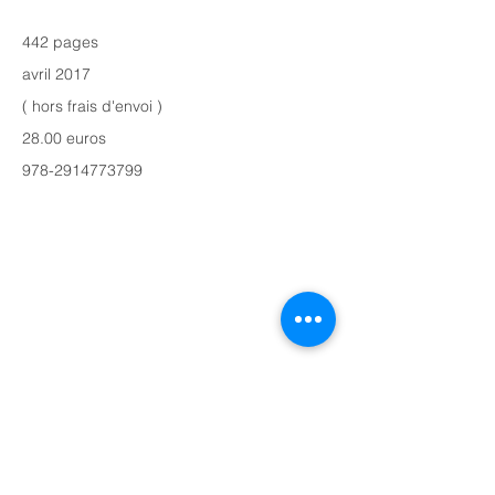
442 pages
avril 2017
( hors frais d'envoi )
28.00 euros
978-2914773799
Hémisphères Editions
3, quai de la Tournelle
75005 Paris
hemispheres.editions@free.fr
Adressez-nous un message