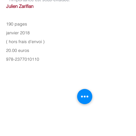
Julien Zarifian
190 pages
janvier 2018
( hors frais d'envoi )
20.00 euros
978-2377010110
Hémisphères Editions
3, quai de la Tournelle
75005 Paris
hemispheres.editions@free.fr