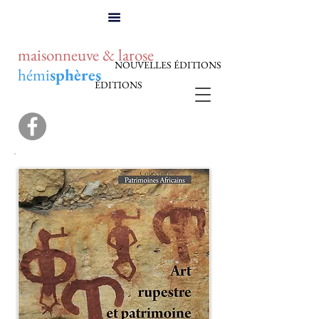
maisonneuve & larose
NOUVELLES ÉDITIONS
hémi
sphères
ÉDITIONS