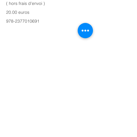
( hors frais d'envoi )
20.00 euros
978-2377010691
Hémisphères Editions
3, quai de la Tournelle
75005 Paris
hemispheres.editions@free.fr
Adressez-nous un message