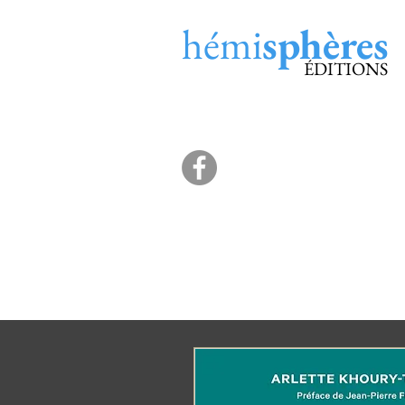
hémi
sphères
ÉDITIONS