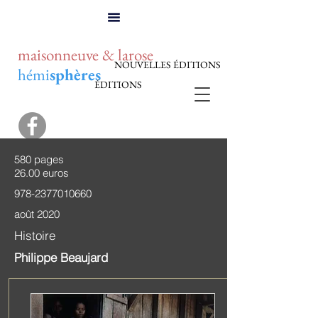
maisonneuve & larose
NOUVELLES ÉDITIONS
hémi
sphères
ÉDITIONS
580 pages
26.00 euros
978-2377010660
août 2020
Histoire
Philippe Beaujard