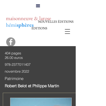
maisonneuve & larose
NOUVELLES ÉDITIONS
hémi
sphères
ÉDITIONS
404 pages
26.00 euros
978-2377011407
novembre 2022
Patrimoine
Robert Belot et Philippe Martin