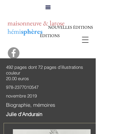
maisonneuve & larose
NOUVELLES ÉDITIONS
hémi
sphères
ÉDITIONS
492 pages dont 72 pages d’illustrations
couleur
20.00 euros
978-2377010547
novembre 2019
Biographie, mémoires
Julie d'Andurain