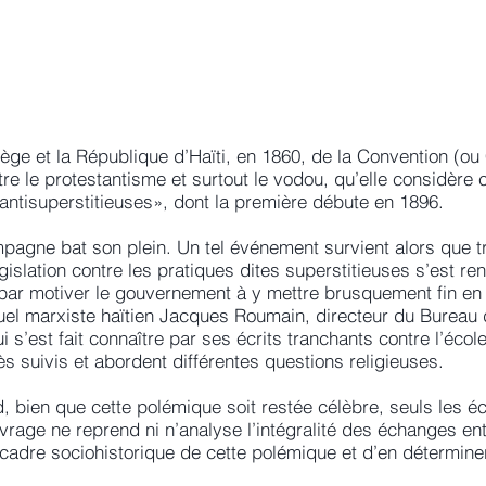
iège et la République d’Haïti, en 1860, de la Convention (ou
re le protestantisme et surtout le vodou, qu’elle considère 
antisuperstitieuses», dont la première débute en 1896.
mpagne bat son plein. Un tel événement survient alors que t
 législation contre les pratiques dites superstitieuses s’est 
it par motiver le gouvernement à y mettre brusquement fin e
tuel marxiste haïtien Jacques Roumain, directeur du Bureau d’
 s’est fait connaître par ses écrits tranchants contre l’écol
 suivis et abordent différentes questions religieuses.
, bien que cette polémique soit restée célèbre, seuls les é
vrage ne reprend ni n’analyse l’intégralité des échanges ent
e cadre sociohistorique de cette polémique et d’en détermine