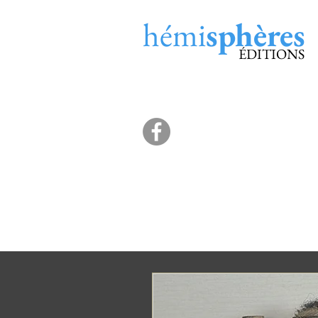
hémi
sphères
ÉDITIONS