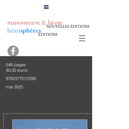
maisonneuve & larose
NOUVELLES ÉDITIONS
hémi
sphères
ÉDITIONS
546 pages
30.00 euros
9782377012299
mai 2025