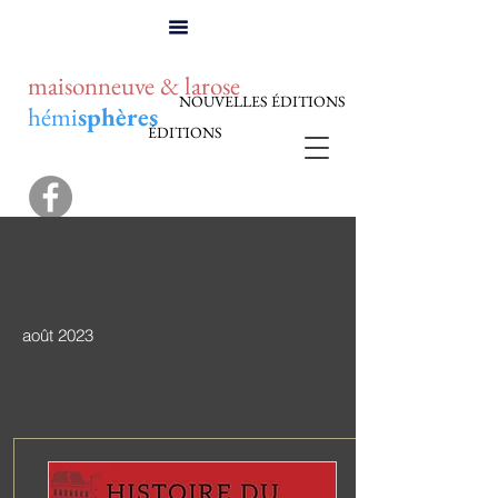
maisonneuve & larose
NOUVELLES ÉDITIONS
hémi
sphères
ÉDITIONS
août 2023