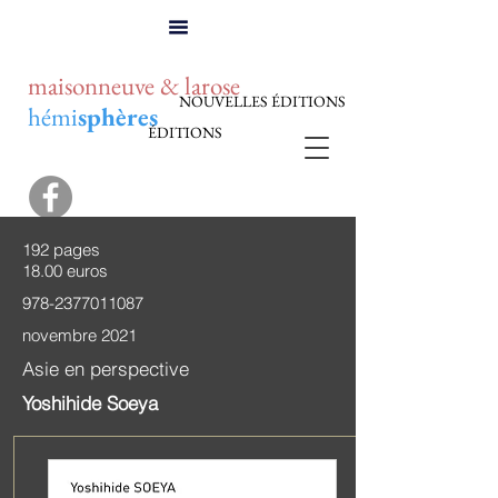
maisonneuve & larose
NOUVELLES ÉDITIONS
hémi
sphères
ÉDITIONS
192 pages
18.00 euros
978-2377011087
novembre 2021
Asie en perspective
Yoshihide Soeya