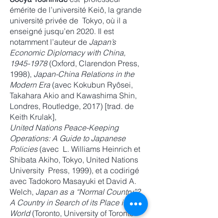
émérite de l’université Keiô, la grande
université privée de Tokyo, où il a
enseigné jusqu’en 2020. Il est
notamment l’auteur de
Japan’s
Economic Diplomacy with China,
1945-1978
(Oxford, Clarendon Press,
1998),
Japan-China Relations in the
Modern Era
(avec Kokubun Ryôsei,
Takahara Akio and Kawashima Shin,
Londres, Routledge, 2017) [trad. de
Keith Krulak],
United Nations Peace-Keeping
Operations: A Guide to Japanese
Policies
(avec L. Williams Heinrich et
Shibata Akiho, Tokyo, United Nations
University Press, 1999), et a codirigé
avec Tadokoro Masayuki et David A.
Welch,
Japan as a “Normal Country”?
A Country in Search of its Place in the
World
(Toronto, University of Toronto