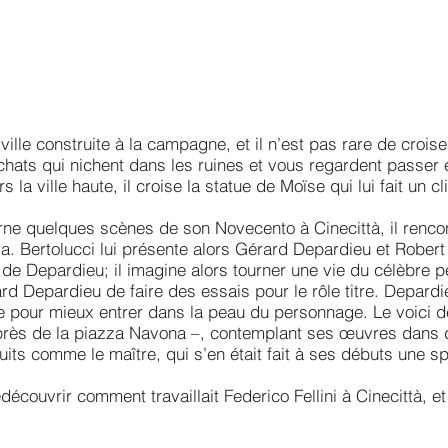
ville construite à la campagne, et il n’est pas rare de crois
es chats qui nichent dans les ruines et vous regardent passer
 la ville haute, il croise la statue de Moïse qui lui fait un cl
ne quelques scènes de son Novecento à Cinecittà, il rencont
. Bertolucci lui présente alors Gérard Depardieu et Robert d
e de Depardieu; il imagine alors tourner une vie du célèbre 
rd Depardieu de faire des essais pour le rôle titre. Depardi
e pour mieux entrer dans la peau du personnage. Le voici d
 près de la piazza Navona –, contemplant ses œuvres dans 
ruits comme le maître, qui s’en était fait à ses débuts une sp
edécouvrir comment travaillait Federico Fellini à Cinecittà, et