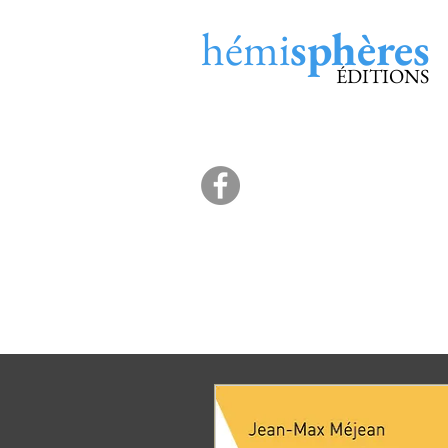
hémi
sphères
ÉDITIONS